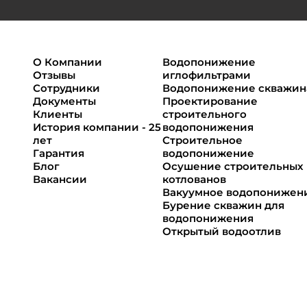
О Компании
Водопонижение
Отзывы
иглофильтрами
Сотрудники
Водопонижение скважи
Документы
Проектирование
Клиенты
строительного
История компании - 25
водопонижения
лет
Строительное
Гарантия
водопонижение
Блог
Осушение строительных
Вакансии
котлованов
Вакуумное водопонижен
Бурение скважин для
водопонижения
Открытый водоотлив