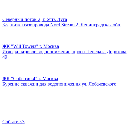
Северный поток-2, г. Усть-Луга
3-я, нитка газопровода Nord Stream 2. Ленинградская обл.
ЖК "Will Towers" г. Москва
Иглофильтровое водопонижение, просп. Генерала Дорохова,
49
ЖК "Событие-4" г. Москва
Бурение скважин для водопонижения ул. Лобачевского
Событие-3