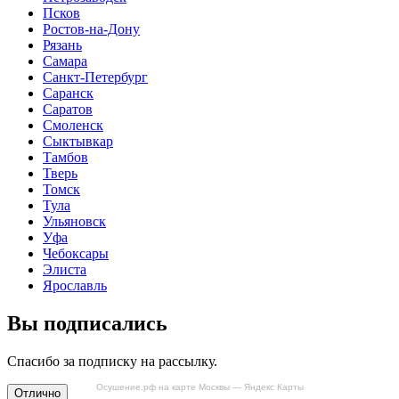
Псков
Ростов-на-Дону
Рязань
Самара
Санкт-Петербург
Саранск
Саратов
Смоленск
Сыктывкар
Тамбов
Тверь
Томск
Тула
Ульяновск
Уфа
Чебоксары
Элиста
Ярославль
Вы подписались
Спасибо за подписку на рассылку.
Осушение.рф на карте Москвы — Яндекс Карты
Отлично