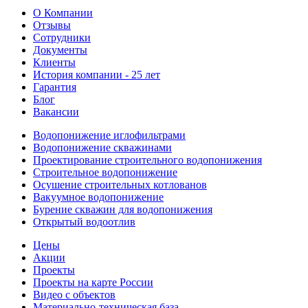
О Компании
Отзывы
Сотрудники
Документы
Клиенты
История компании - 25 лет
Гарантия
Блог
Вакансии
Водопонижение иглофильтрами
Водопонижение скважинами
Проектирование строительного водопонижения
Строительное водопонижение
Осушение строительных котлованов
Вакуумное водопонижение
Бурение скважин для водопонижения
Открытый водоотлив
Цены
Акции
Проекты
Проекты на карте России
Видео с объектов
Материально-техническая база