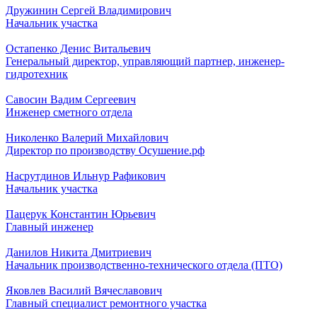
Дружинин Сергей Владимирович
Начальник участка
Остапенко Денис Витальевич
Генеральный директор, управляющий партнер, инженер-
гидротехник
Савосин Вадим Сергеевич
Инженер сметного отдела
Николенко Валерий Михайлович
Директор по производству Осушение.рф
Насрутдинов Ильнур Рафикович
Начальник участка
Пацерук Константин Юрьевич
Главный инженер
Данилов Никита Дмитриевич
Начальник производственно-технического отдела (ПТО)
Яковлев Василий Вячеславович
Главный специалист ремонтного участка