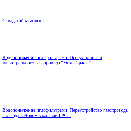
Складской комплекс
Водопонижение иглофильтрами: Переустройство
магистрального газопровода "Ухта-Торжок"
Водопонижение иглофильтрами: Переустройство газопровода
– отвода к Новомосковской ГРС-1