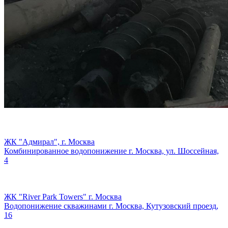
ЖК "Адмирал", г. Москва
Комбинированное водопонижение г. Москва, ул. Шоссейная,
4
ЖК "River Park Towers" г. Москва
Водопонижение скважинами г. Москва, Кутузовский проезд,
16