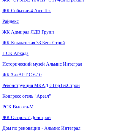
ЖК Событие-4 Ант Тек
Райдекс
ЖК Адмирал ЛДВ Групп
ЖК Крылатская 33 Бест Строй
ПСК Аркада
Исторический музей Альмис Интеграл
ЖК ЗилАРТ СУ-10
Реконструкция МКАД с ГорТехСтрой
Конгресс отель "Ареал"
РСК Высота-М
ЖК Остров-7 Донстрой
Дом по реновации - Альмис Интеграл