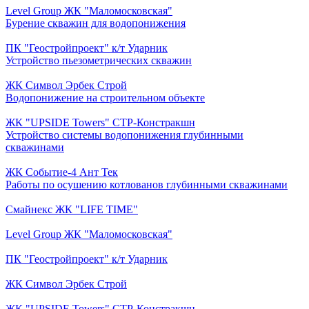
Level Group ЖК "Маломосковская"
Бурение скважин для водопонижения
ПК "Геостройпроект" к/т Ударник
Устройство пьезометрических скважин
ЖК Символ Эрбек Строй
Водопонижение на строительном объекте
ЖК "UPSIDE Towers" СТР-Констракшн
Устройство системы водопонижения глубинными
скважинами
ЖК Событие-4 Ант Тек
Работы по осушению котлованов глубинными скважинами
Смайнекс ЖК "LIFE TIME"
Level Group ЖК "Маломосковская"
ПК "Геостройпроект" к/т Ударник
ЖК Символ Эрбек Строй
ЖК "UPSIDE Towers" СТР-Констракшн