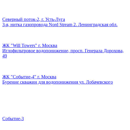
Северный поток-2, г. Усть-Луга
3-я, нитка газопровода Nord Stream 2. Ленинградская обл.
ЖК "Will Towers" г. Москва
Иглофильтровое водопонижение, просп. Генерала Дорохова,
49
ЖК "Событие-4" г. Москва
Бурение скважин для водопонижения ул. Лобачевского
Событие-3