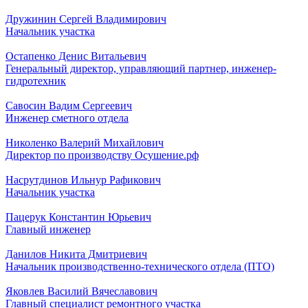
Дружинин Сергей Владимирович
Начальник участка
Остапенко Денис Витальевич
Генеральный директор, управляющий партнер, инженер-
гидротехник
Савосин Вадим Сергеевич
Инженер сметного отдела
Николенко Валерий Михайлович
Директор по производству Осушение.рф
Насрутдинов Ильнур Рафикович
Начальник участка
Пацерук Константин Юрьевич
Главный инженер
Данилов Никита Дмитриевич
Начальник производственно-технического отдела (ПТО)
Яковлев Василий Вячеславович
Главный специалист ремонтного участка