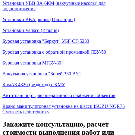
Установки УВВ-3А-6КМ (вакуумные насосы) для
водопонижения
Установки BBA pumps (Голландия)
Установки Varisco (Италия)
Буровая установка "Беркут" УБГ-СГ-5233
Буровая установка с обратной промывкой ЛБУ-50
Буровая установка МГБУ-80
Вакуумная установка "Борей 350 ВУ"
КамАЗ 4326 (вездеход) с КМУ
Автотранспорт для оперативного снабжения объектов
Крано-манипуляторная установка на шасси ISUZU NQR75
Смотреть всю технику
Закажите консультацию, расчет
стоимости выполнения работ или