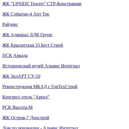
ЖК "UPSIDE Towers" СТР-Констракшн
ЖК Событие-4 Ант Тек
Райдекс
ЖК Адмирал ЛДВ Групп
ЖК Крылатская 33 Бест Строй
ПСК Аркада
Исторический музей Альмис Интеграл
ЖК ЗилАРТ СУ-10
Реконструкция МКАД с ГорТехСтрой
Конгресс отель "Ареал"
РСК Высота-М
ЖК Остров-7 Донстрой
Дом по реновации - Альмис Интеграл