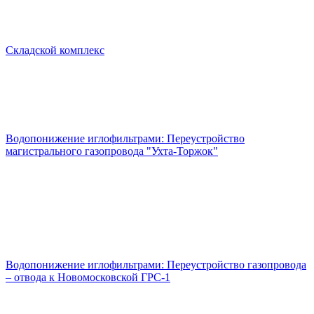
Складской комплекс
Водопонижение иглофильтрами: Переустройство
магистрального газопровода "Ухта-Торжок"
Водопонижение иглофильтрами: Переустройство газопровода
– отвода к Новомосковской ГРС-1