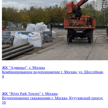
ЖК "Адмирал", г. Москва
Комбинированное водопонижение г. Москва, ул. Шоссейная,
4
ЖК "River Park Towers" г. Москва
Водопонижение скважинами г. Москва, Кутузовский проезд,
16